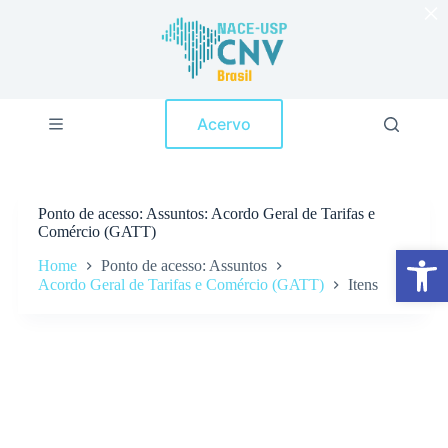
×
P
u
l
a
r
p
Acervo
a
r
a
o
c
Ponto de acesso
Assuntos: Acordo Geral de Tarifas e
o
Comércio (GATT)
n
Abrir a barra de ferramentas
t
Home
Ponto de acesso: Assuntos
e
Acordo Geral de Tarifas e Comércio (GATT)
Itens
ú
d
o