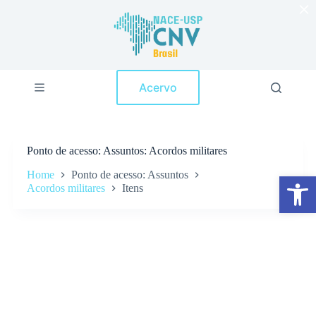
×
P
u
l
a
r
p
Acervo
a
r
a
o
c
Ponto de acesso
Assuntos: Acordos militares
o
n
Home
Ponto de acesso: Assuntos
Abrir a barra de ferramentas
t
Acordos militares
Itens
e
ú
d
o