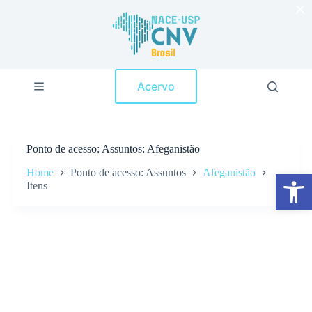
×
P
u
l
a
r
p
Acervo
a
r
a
o
c
Ponto de acesso
Assuntos: Afeganistão
o
n
Home
Ponto de acesso: Assuntos
Afeganistão
Abrir a barra de ferramentas
t
Itens
e
ú
d
o