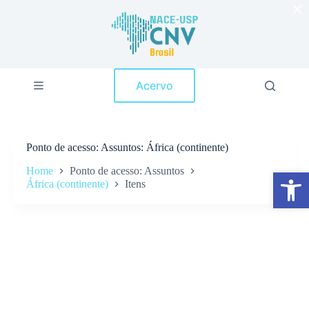
×
P
u
l
a
r
p
Acervo
a
r
a
o
c
Ponto de acesso
Assuntos: África (continente)
o
n
Home
Ponto de acesso: Assuntos
Abrir a barra de ferramentas
t
África (continente)
Itens
e
ú
d
o