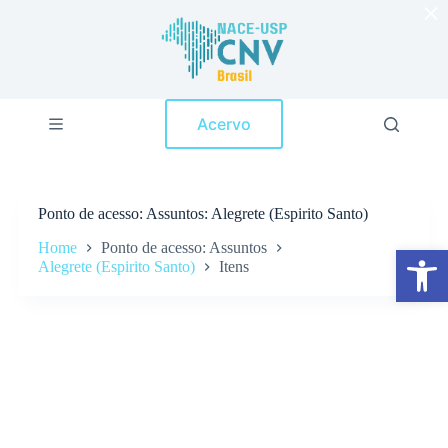
×
P
u
l
a
r
p
Acervo
a
r
a
o
c
Ponto de acesso
Assuntos: Alegrete (Espirito Santo)
o
n
Home
Ponto de acesso: Assuntos
Abrir a barra de ferramentas
t
Alegrete (Espirito Santo)
Itens
e
ú
d
o