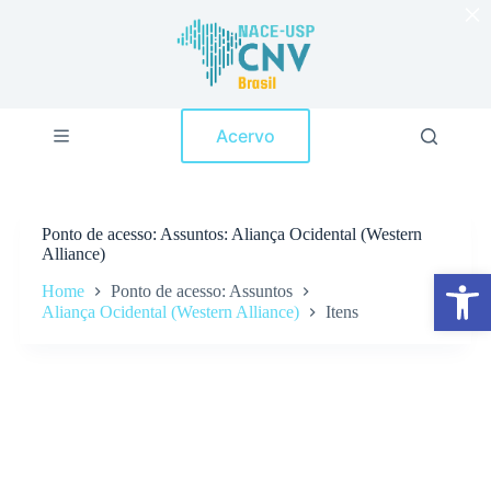
×
P
u
l
a
r
p
Acervo
a
r
a
o
c
Ponto de acesso
Assuntos: Aliança Ocidental (Western
o
Alliance)
n
Abrir a barra de ferramentas
t
Home
Ponto de acesso: Assuntos
e
Aliança Ocidental (Western Alliance)
Itens
ú
d
o