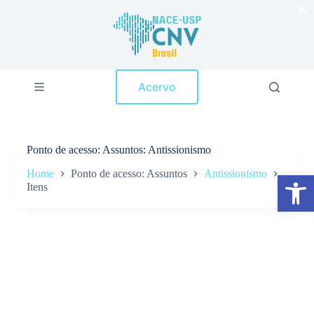
×
P
u
l
a
r
p
Acervo
a
r
a
o
c
Ponto de acesso
Assuntos: Antissionismo
o
n
Home
Ponto de acesso: Assuntos
Antissionismo
Abrir a barra de ferramentas
t
Itens
e
ú
d
o