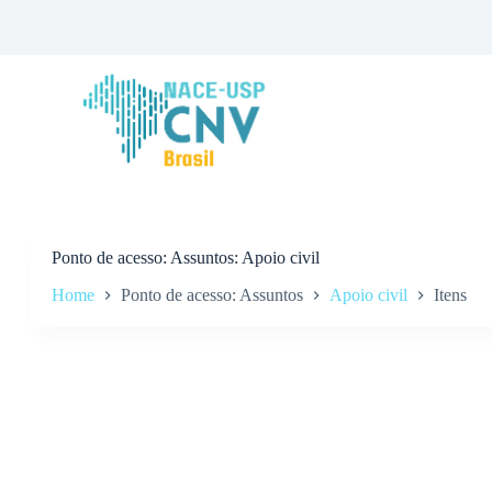
P
u
l
a
r
p
a
r
a
o
c
o
n
Ponto de acesso
Assuntos: Apoio civil
t
Home
Ponto de acesso: Assuntos
Apoio civil
Itens
e
ú
d
o