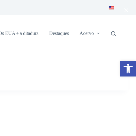
×
Os EUA e a ditadura
Destaques
Acervo
Abrir a barra de ferramentas