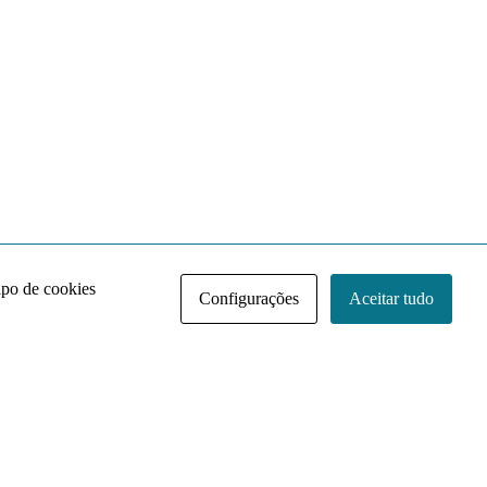
ipo de cookies
Configurações
Aceitar tudo
Acervo NACE IRI
Regimento
Contato
Política de Privacidade