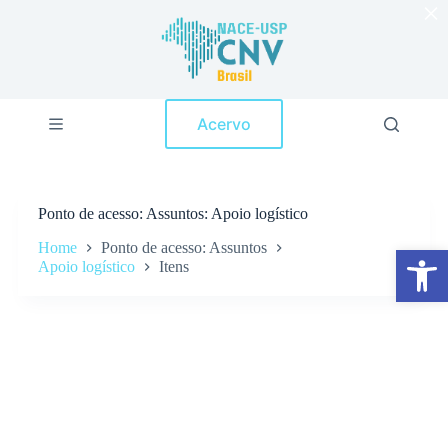
×
P
u
l
a
r
p
Acervo
a
r
a
o
c
Ponto de acesso
Assuntos: Apoio logístico
o
n
Home
Ponto de acesso: Assuntos
Abrir a barra de ferramentas
t
Apoio logístico
Itens
e
ú
d
o