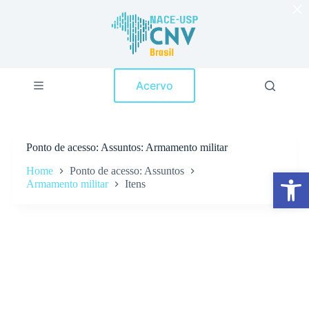
×
P
u
l
a
r
p
Acervo
a
r
a
o
c
Ponto de acesso
Assuntos: Armamento militar
o
n
Home
Ponto de acesso: Assuntos
Abrir a barra de ferramentas
t
Armamento militar
Itens
e
ú
d
o