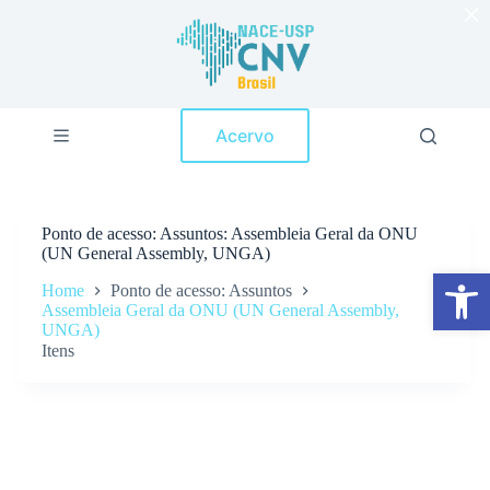
×
P
u
l
a
r
p
Acervo
a
r
a
o
c
Ponto de acesso
Assuntos: Assembleia Geral da ONU
o
(UN General Assembly, UNGA)
n
Abrir a barra de ferramentas
t
Home
Ponto de acesso: Assuntos
e
Assembleia Geral da ONU (UN General Assembly,
ú
UNGA)
d
Itens
o