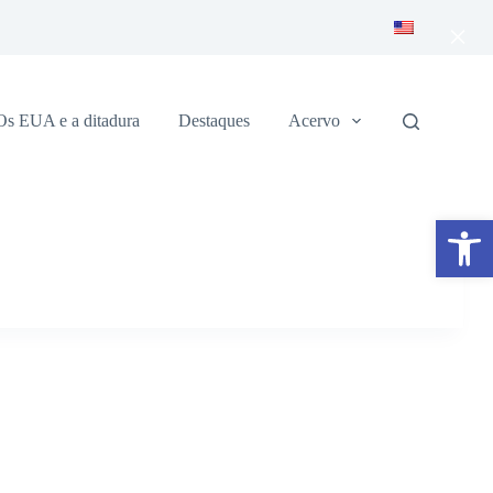
×
Os EUA e a ditadura
Destaques
Acervo
Abrir a barra de ferramentas