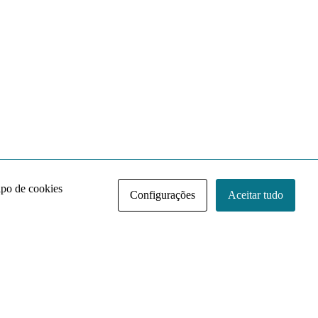
ipo de cookies
Configurações
Aceitar tudo
Acervo NACE IRI
Regimento
Contato
Política de Privacidade