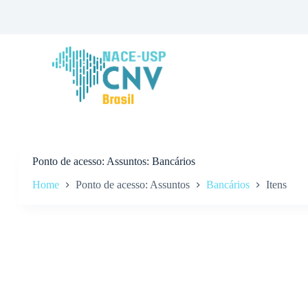
P
u
l
a
r
p
a
r
a
o
c
o
n
Ponto de acesso
Assuntos: Bancários
t
Home
Ponto de acesso: Assuntos
Bancários
Itens
e
ú
d
o