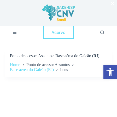
×
P
u
l
a
r
p
Acervo
a
r
a
o
c
Ponto de acesso
Assuntos: Base aérea do Galeão (RJ)
o
n
Home
Ponto de acesso: Assuntos
Abrir a barra de ferramentas
t
Base aérea do Galeão (RJ)
Itens
e
ú
d
o