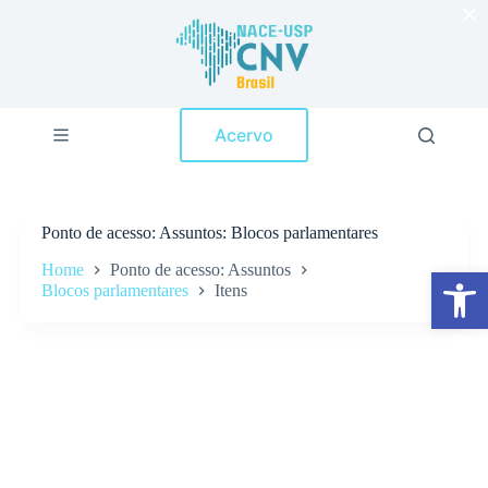
×
P
u
l
a
r
p
Acervo
a
r
a
o
c
Ponto de acesso
Assuntos: Blocos parlamentares
o
n
Home
Ponto de acesso: Assuntos
Abrir a barra de ferramentas
t
Blocos parlamentares
Itens
e
ú
d
o