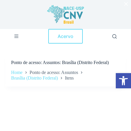
×
P
u
l
a
r
p
Acervo
a
r
a
o
c
Ponto de acesso
Assuntos: Brasília (Distrito Federal)
o
n
Home
Ponto de acesso: Assuntos
Abrir a barra de ferramentas
t
Brasília (Distrito Federal)
Itens
e
ú
d
o