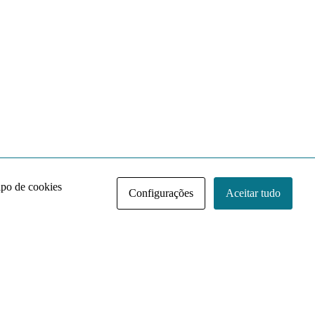
ipo de cookies
Configurações
Aceitar tudo
Acervo NACE IRI
Regimento
Contato
Política de Privacidade