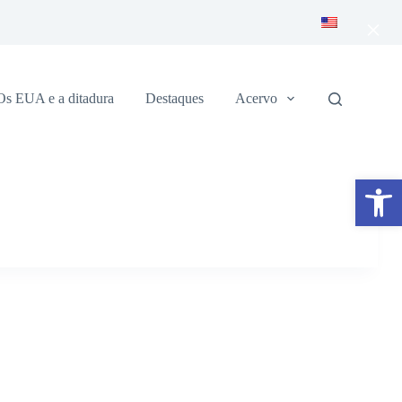
×
Os EUA e a ditadura
Destaques
Acervo
Abrir a barra de ferramentas