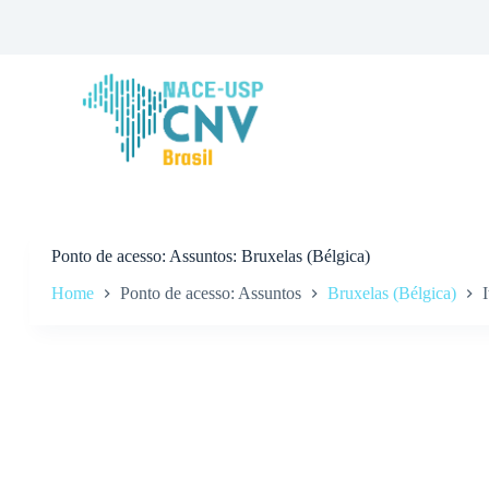
P
u
l
a
r
p
a
r
a
o
c
o
n
Ponto de acesso
Assuntos: Bruxelas (Bélgica)
t
Home
Ponto de acesso: Assuntos
Bruxelas (Bélgica)
I
e
ú
d
o