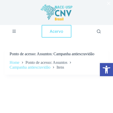
×
P
u
l
a
r
p
Acervo
a
r
a
o
c
Ponto de acesso
Assuntos: Campanha antiescravidão
o
n
Home
Ponto de acesso: Assuntos
Abrir a barra de ferramentas
t
Campanha antiescravidão
Itens
e
ú
d
o