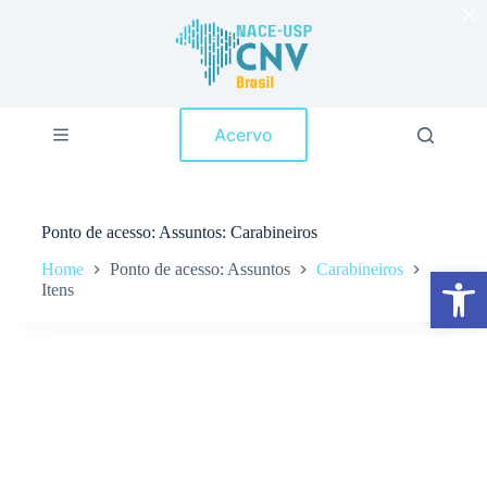
×
P
u
l
a
r
p
Acervo
a
r
a
o
c
Ponto de acesso
Assuntos: Carabineiros
o
n
Home
Ponto de acesso: Assuntos
Carabineiros
Abrir a barra de ferramentas
t
Itens
e
ú
d
o