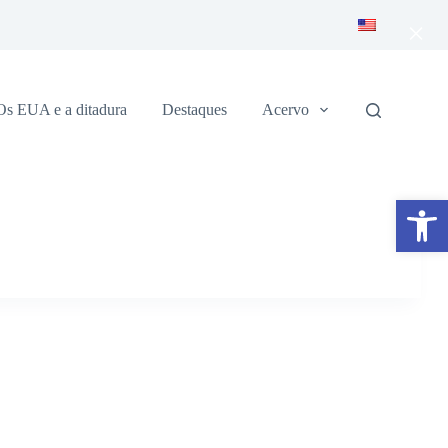
×
Os EUA e a ditadura
Destaques
Acervo
Abrir a barra de ferramentas