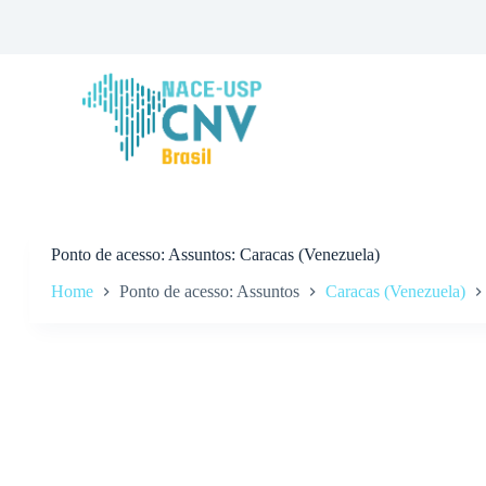
P
u
l
a
r
p
a
r
a
o
c
o
n
Ponto de acesso
Assuntos: Caracas (Venezuela)
t
Home
Ponto de acesso: Assuntos
Caracas (Venezuela)
e
ú
d
o