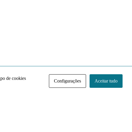
ipo de cookies
Configurações
Aceitar tudo
Acervo NACE IRI
Regimento
Contato
Política de Privacidade