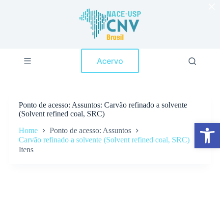
×
P
u
l
a
r
p
Acervo
a
r
a
o
c
Ponto de acesso
Assuntos: Carvão refinado a solvente
o
(Solvent refined coal, SRC)
n
Abrir a barra de ferramentas
t
Home
Ponto de acesso: Assuntos
e
Carvão refinado a solvente (Solvent refined coal, SRC)
ú
Itens
d
o