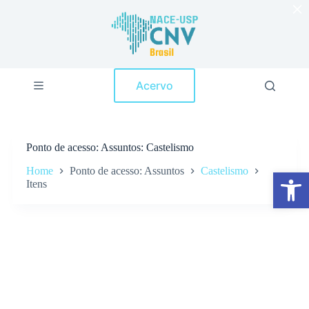
×
P
u
l
a
r
p
Acervo
a
r
a
o
c
Ponto de acesso
Assuntos: Castelismo
o
n
Home
Ponto de acesso: Assuntos
Castelismo
Abrir a barra de ferramentas
t
Itens
e
ú
d
o