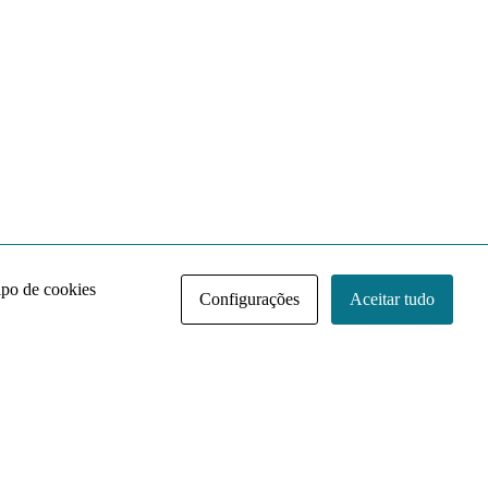
ipo de cookies
Configurações
Aceitar tudo
Acervo NACE IRI
Regimento
Contato
Política de Privacidade