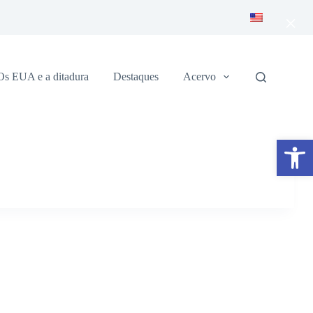
×
Os EUA e a ditadura
Destaques
Acervo
Abrir a barra de ferramentas