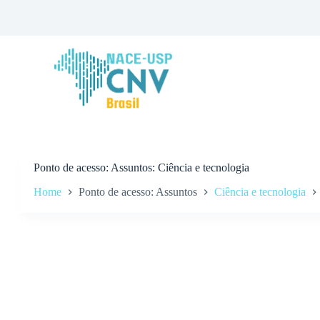
P
u
l
a
r
p
a
r
a
o
c
o
n
Ponto de acesso
Assuntos: Ciência e tecnologia
t
Home
Ponto de acesso: Assuntos
Ciência e tecnologia
e
ú
d
o