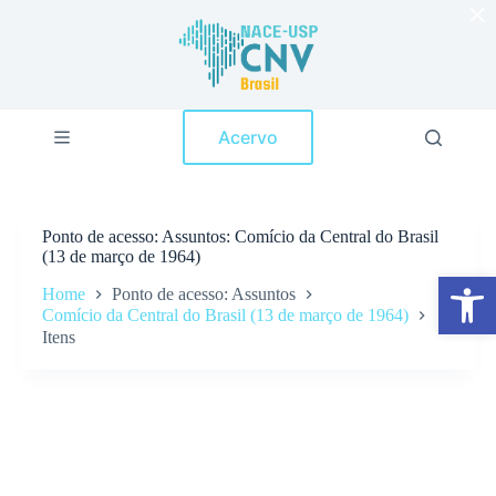
×
P
u
l
a
r
p
Acervo
a
r
a
o
c
Ponto de acesso
Assuntos: Comício da Central do Brasil
o
(13 de março de 1964)
n
Abrir a barra de ferramentas
t
Home
Ponto de acesso: Assuntos
e
Comício da Central do Brasil (13 de março de 1964)
ú
Itens
d
o