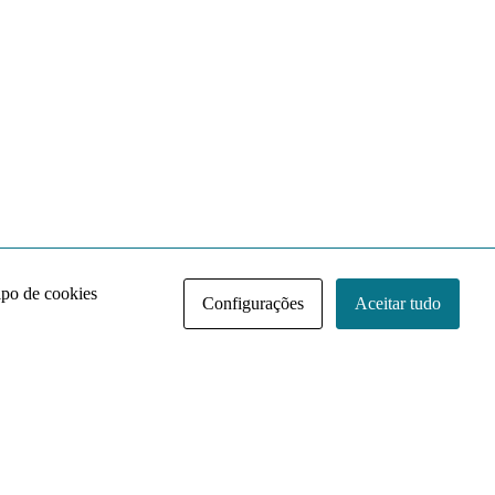
ipo de cookies
Configurações
Aceitar tudo
Acervo NACE IRI
Regimento
Contato
Política de Privacidade