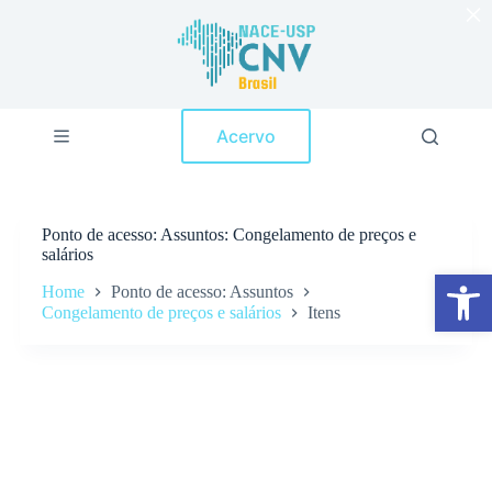
×
P
u
l
a
r
p
Acervo
a
r
a
o
c
Ponto de acesso
Assuntos: Congelamento de preços e
o
salários
n
Abrir a barra de ferramentas
t
Home
Ponto de acesso: Assuntos
e
Congelamento de preços e salários
Itens
ú
d
o