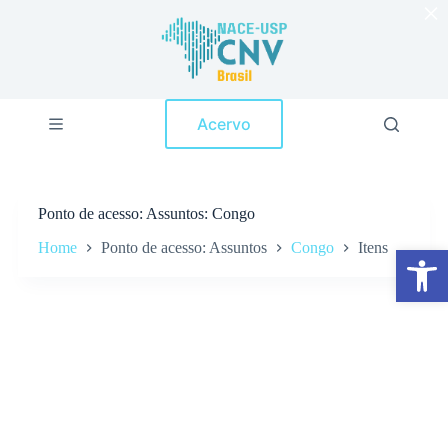
×
P
u
l
a
r
p
Acervo
a
r
a
o
c
Ponto de acesso
Assuntos: Congo
o
n
Home
Ponto de acesso: Assuntos
Congo
Itens
Abrir a barra de ferramentas
t
e
ú
d
o