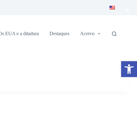
×
Os EUA e a ditadura
Destaques
Acervo
Abrir a barra de ferramentas