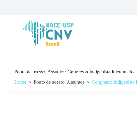
P
u
l
a
r
p
a
r
a
o
c
o
n
Ponto de acesso
Assuntos: Congresso Indigenista Interamerica
t
Home
Ponto de acesso: Assuntos
Congresso Indigenista 
e
ú
d
o