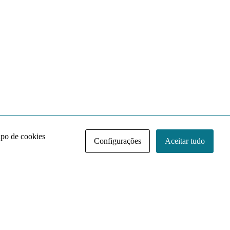
ipo de cookies
Configurações
Aceitar tudo
Acervo NACE IRI
Regimento
Contato
Política de Privacidade