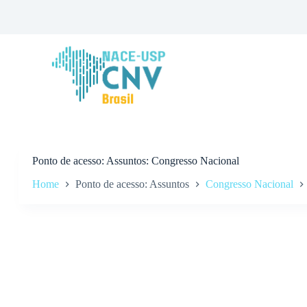
P
u
l
a
r
p
a
r
a
o
c
o
n
Ponto de acesso
Assuntos: Congresso Nacional
t
Home
Ponto de acesso: Assuntos
Congresso Nacional
e
ú
d
o