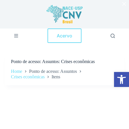
×
P
u
l
a
r
p
Acervo
a
r
a
o
c
Ponto de acesso
Assuntos: Crises econômicas
o
n
Home
Ponto de acesso: Assuntos
Abrir a barra de ferramentas
t
Crises econômicas
Itens
e
ú
d
o