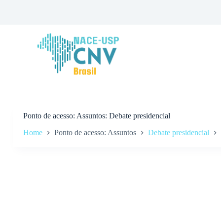
P
u
l
a
r
p
a
r
a
o
c
o
n
Ponto de acesso
Assuntos: Debate presidencial
t
Home
Ponto de acesso: Assuntos
Debate presidencial
e
ú
d
o