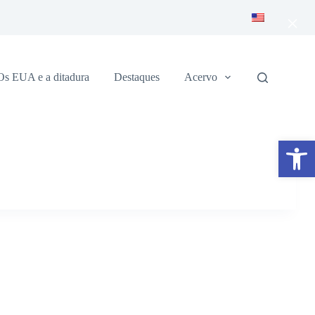
×
Os EUA e a ditadura
Destaques
Acervo
Abrir a barra de ferramentas