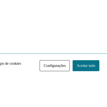
ipo de cookies
Configurações
Aceitar tudo
Acervo NACE IRI
Regimento
Contato
Política de Privacidade