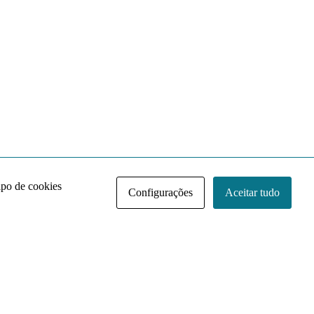
ipo de cookies
Configurações
Aceitar tudo
Acervo NACE IRI
Regimento
Contato
Política de Privacidade