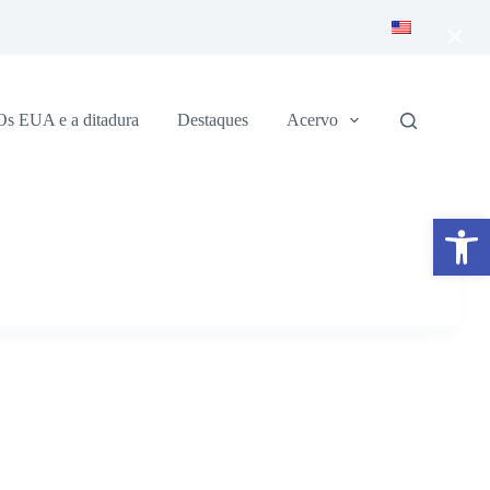
×
Os EUA e a ditadura
Destaques
Acervo
Abrir a barra de ferramentas