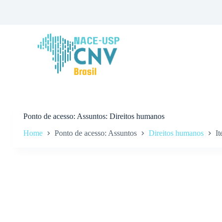
P
u
l
a
r
p
a
r
a
o
c
o
n
Ponto de acesso
Assuntos: Direitos humanos
t
Home
Ponto de acesso: Assuntos
Direitos humanos
It
e
ú
d
o