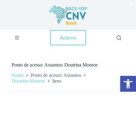
×
P
u
l
a
r
p
Acervo
a
r
a
o
c
Ponto de acesso
Assuntos: Doutrina Monroe
o
n
Home
Ponto de acesso: Assuntos
Abrir a barra de ferramentas
t
Doutrina Monroe
Itens
e
ú
d
o