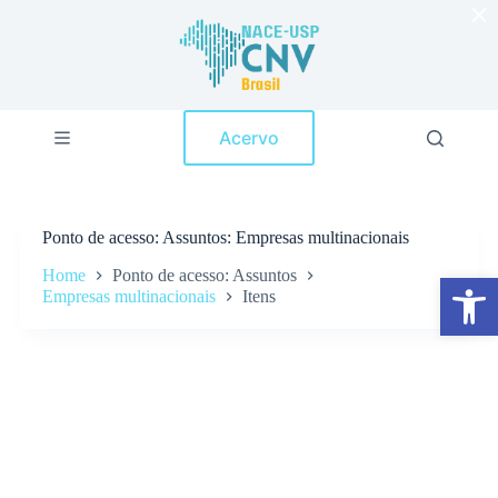
×
P
u
l
a
r
p
Acervo
a
r
a
o
c
Ponto de acesso
Assuntos: Empresas multinacionais
o
n
Home
Ponto de acesso: Assuntos
Abrir a barra de ferramentas
t
Empresas multinacionais
Itens
e
ú
d
o