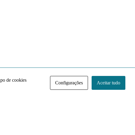
ipo de cookies
Configurações
Aceitar tudo
Acervo NACE IRI
Regimento
Contato
Política de Privacidade