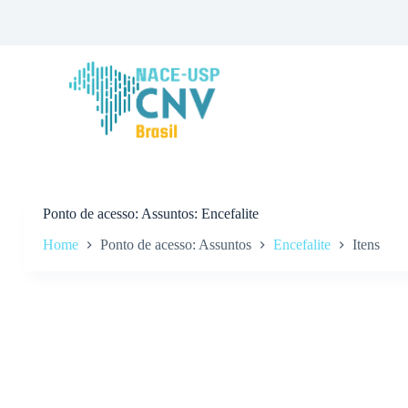
P
u
l
a
r
p
a
r
a
o
c
o
n
Ponto de acesso
Assuntos: Encefalite
t
Home
Ponto de acesso: Assuntos
Encefalite
Itens
e
ú
d
o