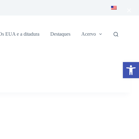
×
Os EUA e a ditadura
Destaques
Acervo
Abrir a barra de ferramentas