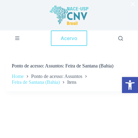
×
P
u
l
a
r
p
Acervo
a
r
a
o
c
Ponto de acesso
Assuntos: Feira de Santana (Bahia)
o
n
Home
Ponto de acesso: Assuntos
Abrir a barra de ferramentas
t
Feira de Santana (Bahia)
Itens
e
ú
d
o