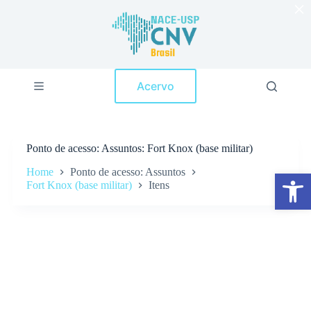
×
P
u
l
a
r
p
Acervo
a
r
a
o
c
Ponto de acesso
Assuntos: Fort Knox (base militar)
o
n
Home
Ponto de acesso: Assuntos
Abrir a barra de ferramentas
t
Fort Knox (base militar)
Itens
e
ú
d
o