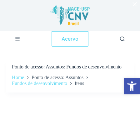
×
P
u
l
a
r
p
Acervo
a
r
a
o
c
Ponto de acesso
Assuntos: Fundos de desenvolvimento
o
n
Home
Ponto de acesso: Assuntos
Abrir a barra de ferramentas
t
Fundos de desenvolvimento
Itens
e
ú
d
o