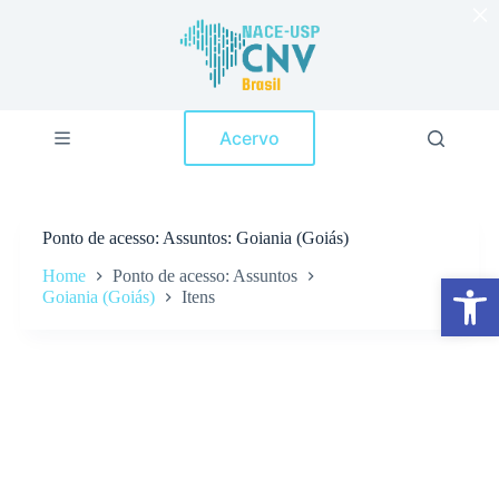
×
P
u
l
a
r
p
Acervo
a
r
a
o
c
Ponto de acesso
Assuntos: Goiania (Goiás)
o
n
Home
Ponto de acesso: Assuntos
Abrir a barra de ferramentas
t
Goiania (Goiás)
Itens
e
ú
d
o