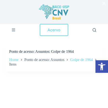
×
P
u
l
a
r
p
Acervo
a
r
a
o
c
Ponto de acesso
Assuntos: Golpe de 1964
o
n
Home
Ponto de acesso: Assuntos
Golpe de 1964
Abrir a barra de ferramentas
t
Itens
e
ú
d
o