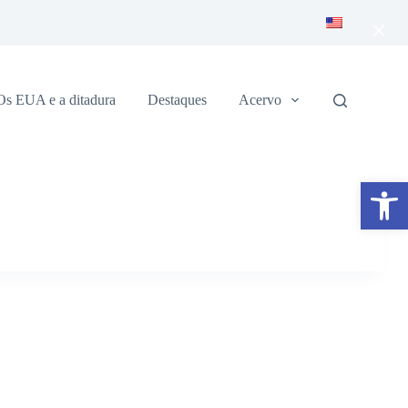
×
Os EUA e a ditadura
Destaques
Acervo
Abrir a barra de ferramentas