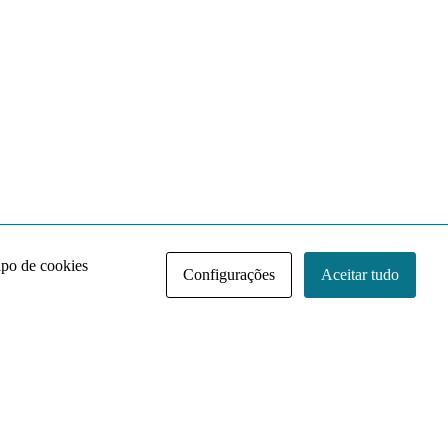
ipo de cookies
Configurações
Aceitar tudo
Acervo NACE IRI
Regimento
Contato
Política de Privacidade