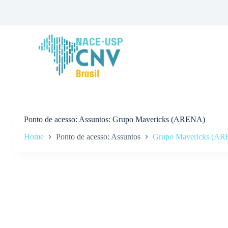
P
u
l
a
r
p
a
r
a
o
c
o
n
Ponto de acesso
Assuntos: Grupo Mavericks (ARENA)
t
Home
Ponto de acesso: Assuntos
Grupo Mavericks (A
e
ú
d
o