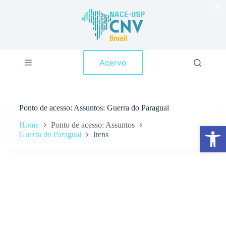
×
P
u
l
a
r
p
Acervo
a
r
a
o
c
Ponto de acesso
Assuntos: Guerra do Paraguai
o
n
Home
Ponto de acesso: Assuntos
Abrir a barra de ferramentas
t
Guerra do Paraguai
Itens
e
ú
d
o