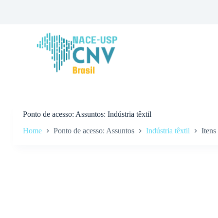
P
u
l
a
r
p
a
r
a
o
c
o
n
Ponto de acesso
Assuntos: Indústria têxtil
t
Home
Ponto de acesso: Assuntos
Indústria têxtil
Itens
e
ú
d
o