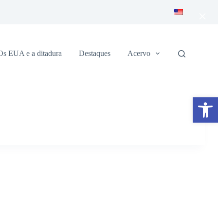
×
Os EUA e a ditadura
Destaques
Acervo
Abrir a barra de ferramentas