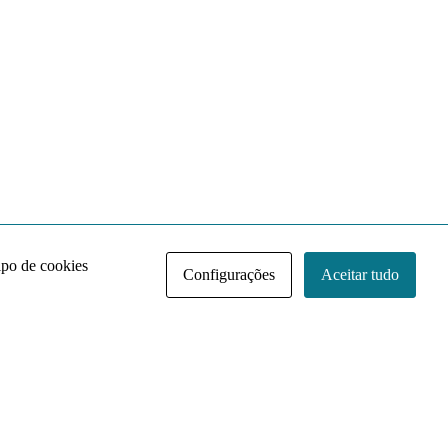
ipo de cookies
Configurações
Aceitar tudo
Acervo NACE IRI
Regimento
Contato
Política de Privacidade