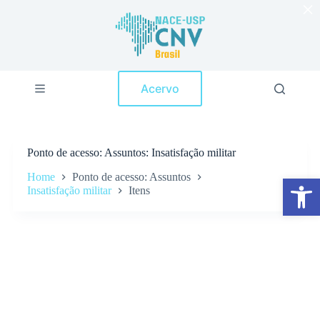
×
P
u
l
a
r
p
Acervo
a
r
a
o
c
Ponto de acesso
Assuntos: Insatisfação militar
o
n
Home
Ponto de acesso: Assuntos
Abrir a barra de ferramentas
t
Insatisfação militar
Itens
e
ú
d
o