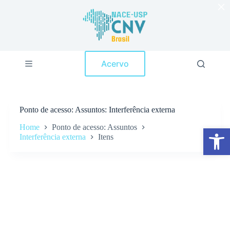
×
P
u
l
a
r
p
Acervo
a
r
a
o
c
Ponto de acesso
Assuntos: Interferência externa
o
n
Home
Ponto de acesso: Assuntos
Abrir a barra de ferramentas
t
Interferência externa
Itens
e
ú
d
o