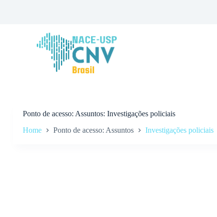
P
u
l
a
r
p
a
r
a
o
c
o
n
Ponto de acesso
Assuntos: Investigações policiais
t
Home
Ponto de acesso: Assuntos
Investigações policiais
e
ú
d
o