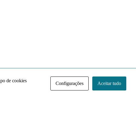
ipo de cookies
Configurações
Aceitar tudo
Acervo NACE IRI
Regimento
Contato
Política de Privacidade