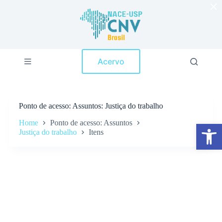
×
P
u
l
a
r
p
Acervo
a
r
a
o
c
Ponto de acesso
Assuntos: Justiça do trabalho
o
n
Home
Ponto de acesso: Assuntos
Abrir a barra de ferramentas
t
Justiça do trabalho
Itens
e
ú
d
o