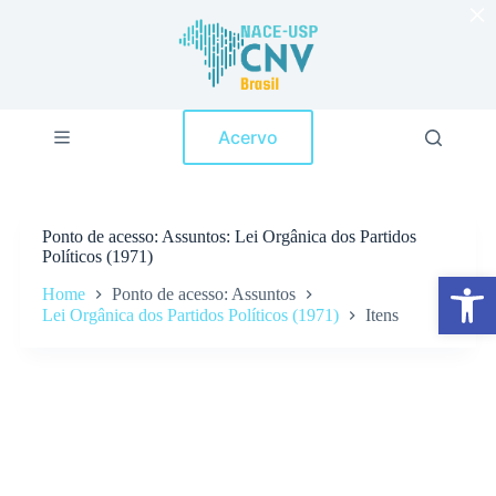
×
P
u
l
a
r
p
Acervo
a
r
a
o
c
Ponto de acesso
Assuntos: Lei Orgânica dos Partidos
o
Políticos (1971)
n
Abrir a barra de ferramentas
t
Home
Ponto de acesso: Assuntos
e
Lei Orgânica dos Partidos Políticos (1971)
Itens
ú
d
o