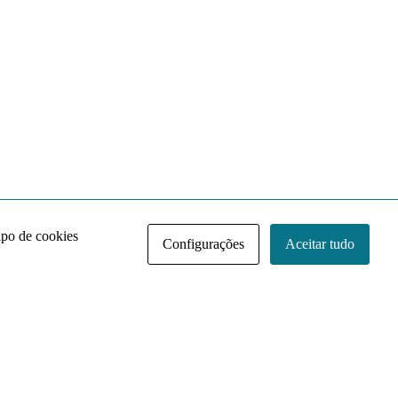
ipo de cookies
Configurações
Aceitar tudo
Acervo NACE IRI
Regimento
Contato
Política de Privacidade