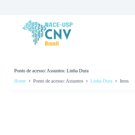
P
u
l
a
r
p
a
r
a
o
c
o
n
Ponto de acesso
Assuntos: Linha Dura
t
Home
Ponto de acesso: Assuntos
Linha Dura
Itens
e
ú
d
o