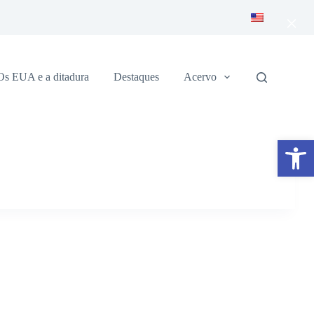
×
Os EUA e a ditadura
Destaques
Acervo
Abrir a barra de ferramentas