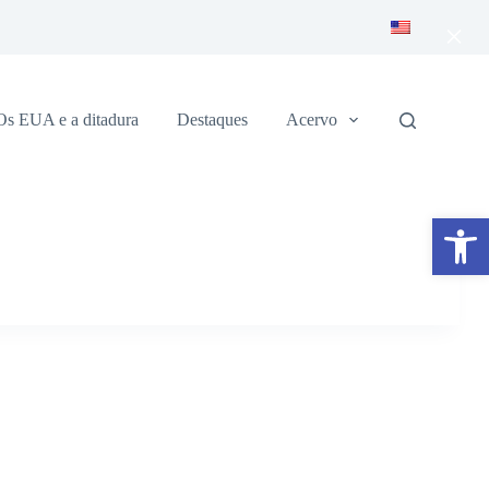
×
Os EUA e a ditadura
Destaques
Acervo
Abrir a barra de ferramentas