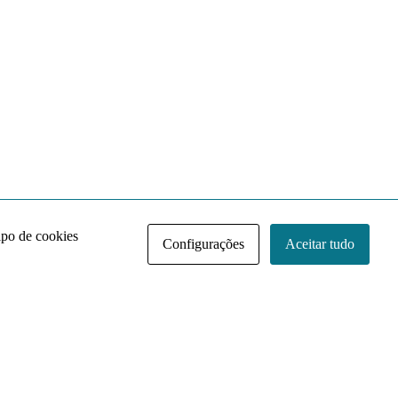
ipo de cookies
Configurações
Aceitar tudo
Acervo NACE IRI
Regimento
Contato
Política de Privacidade