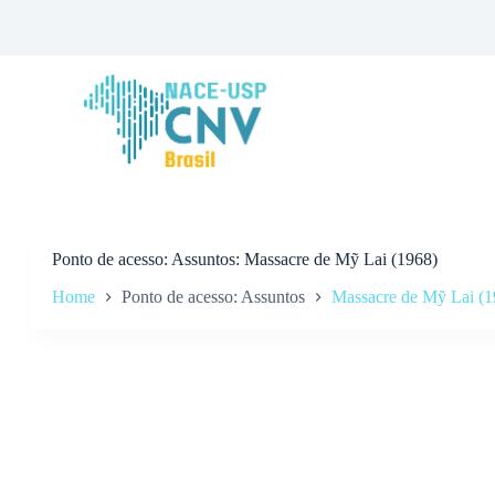
P
u
l
a
r
p
a
r
a
o
c
o
n
Ponto de acesso
Assuntos: Massacre de Mỹ Lai (1968)
t
Home
Ponto de acesso: Assuntos
Massacre de Mỹ Lai (1
e
ú
d
o