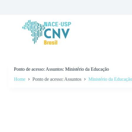
P
u
l
a
r
p
a
r
a
o
c
o
n
Ponto de acesso
Assuntos: Ministério da Educação
t
Home
Ponto de acesso: Assuntos
Ministério da Educaçã
e
ú
d
o