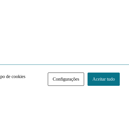
ipo de cookies
Configurações
Aceitar tudo
Acervo NACE IRI
Regimento
Contato
Política de Privacidade