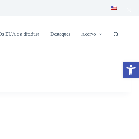
×
Os EUA e a ditadura
Destaques
Acervo
Abrir a barra de ferramentas